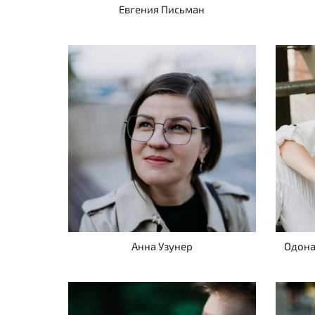
Евгения Письман
Анна Узунер
Одона