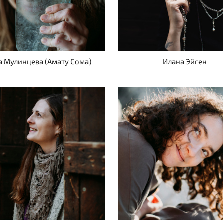
а Мулинцева (Амату Сома)
Илана Эйген