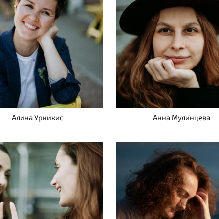
Алина Урникис
Анна Мулинцева